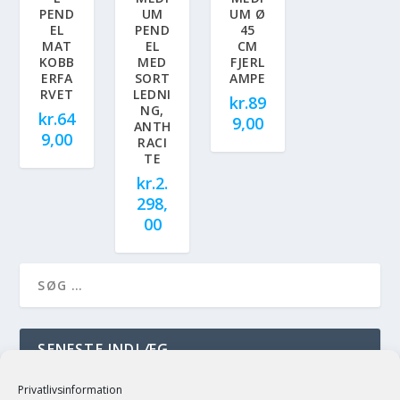
PEND
UM
UM Ø
EL
PEND
45
MAT
EL
CM
KOBB
MED
FJERL
ERFA
SORT
AMPE
RVET
LEDNI
kr.
89
NG,
kr.
64
9,00
ANTH
9,00
RACI
TE
kr.
2.
298,
00
SENESTE INDLÆG
just a test
Privatlivsinformation