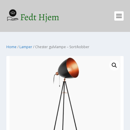
Home
/
Lamper
/ Chester gulvlampe – Sort/kobber