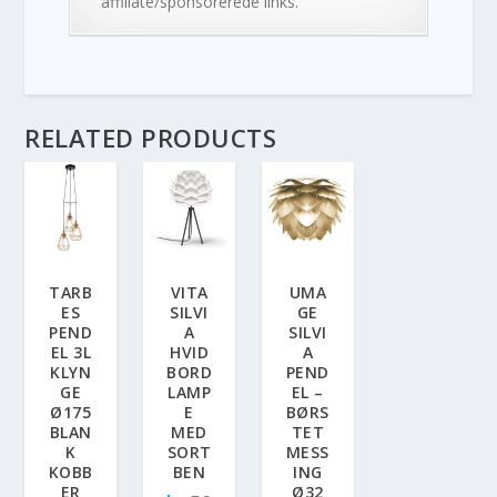
affiliate/sponsorerede links.
RELATED PRODUCTS
TARB
VITA
UMA
ES
SILVI
GE
PEND
A
SILVI
EL 3L
HVID
A
KLYN
BORD
PEND
GE
LAMP
EL –
Ø175
E
BØRS
BLAN
MED
TET
K
SORT
MESS
KOBB
BEN
ING
ER
Ø32