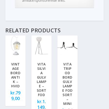
affiliate/sponsorerede links.
RELATED PRODUCTS
VINT
VITA
VITA
AGE
SILVI
TRIP
BORD
A
OD
ANTI
GULV
BORD
K –
LAMP
GULV
HVID
E –
LAMP
SORT
E FOD
kr.
79
FOD
SORT
9,00
–
kr.
1.
MINI
149,