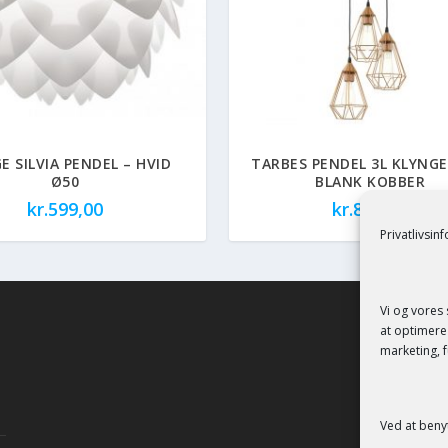
 SILVIA PENDEL – HVID
TARBES PENDEL 3L KLYNGE
Ø50
BLANK KOBBER
kr.
599,00
kr.
849,00
Privatlivsin
Vi og vores
at optimere 
marketing, f
Ved at beny