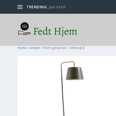
TRENDING:
just a test
Home
/
Lamper
/ Frans gulvlampe – Mørkegrå