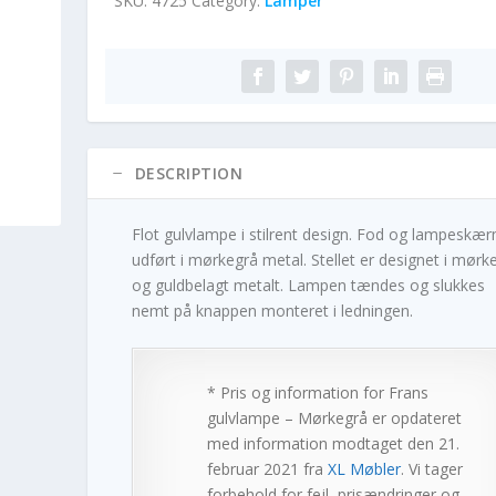
SKU:
4725
Category:
Lamper
DESCRIPTION
Flot gulvlampe i stilrent design. Fod og lampeskær
udført i mørkegrå metal. Stellet er designet i mørk
og guldbelagt metalt. Lampen tændes og slukkes
nemt på knappen monteret i ledningen.
* Pris og information for
Frans
gulvlampe – Mørkegrå
er opdateret
med information modtaget den 21.
februar 2021 fra
XL Møbler
. Vi tager
forbehold for fejl, prisændringer og