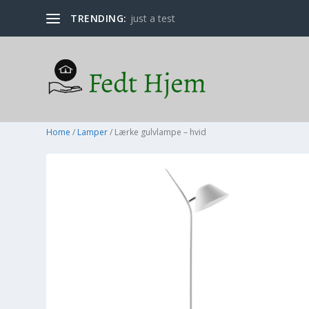
TRENDING:
just a test
Home
/
Lamper
/ Lærke gulvlampe – hvid