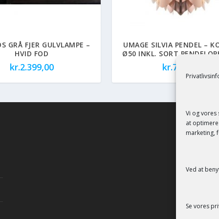
OS GRÅ FJER GULVLAMPE –
UMAGE SILVIA PENDEL – K
HVID FOD
Ø50 INKL. SORT PENDELO
kr.
2.399,00
kr.
778,00
Privatlivsin
Vi og vores
at optimere 
marketing, f
Ved at beny
Se vores
pri