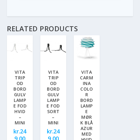
RELATED PRODUCTS
VITA
VITA
VITA
TRIP
TRIP
CARM
OD
OD
INA
BORD
BORD
COLO
GULV
GULV
R
LAMP
LAMP
BORD
E FOD
E FOD
LAMP
HVID
SORT
E
–
–
MØR
MINI
MINI
K BLÅ
AZUR
kr.
24
kr.
24
MED
9,00
9,00
HVID