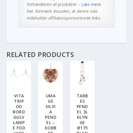
forhandleren af produktet –
Læs mere
her
. Bemærk desuden, at denne side
indeholder affiliate/sponsorerede links.
RELATED PRODUCTS
VITA
UMA
TARB
TRIP
GE
ES
OD
SILVI
PEND
BORD
A
EL 3L
GULV
PEND
KLYN
LAMP
EL –
GE
E FOD
KOBB
Ø175