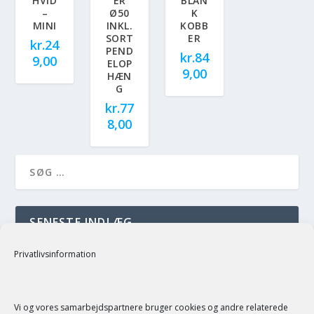
HVID
ER
BLAN
–
Ø50
K
MINI
INKL.
KOBB
SORT
ER
kr.
24
PEND
kr.
84
9,00
ELOP
9,00
HÆN
G
kr.
77
8,00
SENESTE INDLÆG
just a test
Privatlivsinformation
SENESTE KOMMENTARER
Vi og vores samarbejdspartnere bruger cookies og andre relaterede