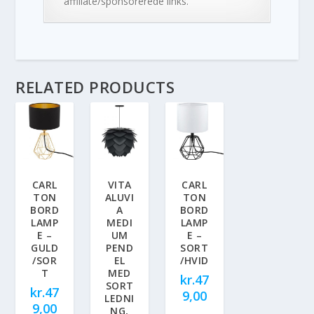
affiliate/sponsorerede links.
RELATED PRODUCTS
CARL
VITA
CARL
TON
ALUVI
TON
BORD
A
BORD
LAMP
MEDI
LAMP
E –
UM
E –
GULD
PEND
SORT
/SOR
EL
/HVID
T
MED
kr.
47
SORT
kr.
47
9,00
LEDNI
9,00
NG,