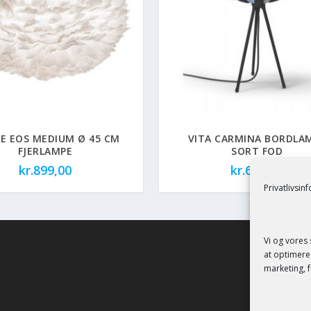
E EOS MEDIUM Ø 45 CM
VITA CARMINA BORDLA
FJERLAMPE
SORT FOD
kr.
899,00
kr.
699,00
Privatlivsin
Vi og vores
at optimere 
marketing, f