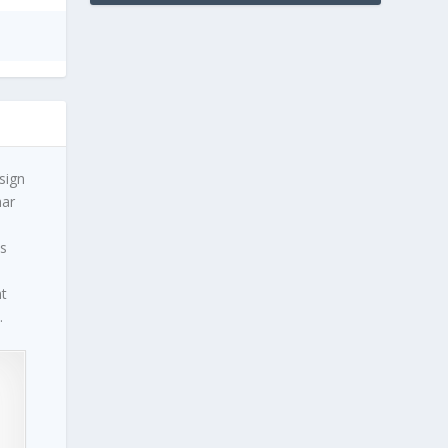
sign
har
is
mt
.