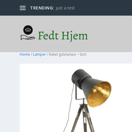
TRENDING:
just a test
Home
/
Lamper
/ Rakel gulvlampe – Sort