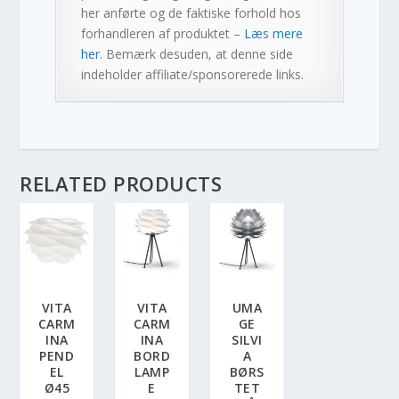
her anførte og de faktiske forhold hos
forhandleren af produktet –
Læs mere
her
. Bemærk desuden, at denne side
indeholder affiliate/sponsorerede links.
RELATED PRODUCTS
VITA
VITA
UMA
CARM
CARM
GE
INA
INA
SILVI
PEND
BORD
A
EL
LAMP
BØRS
Ø45
E
TET