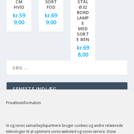
CM
SORT
STÅL
HVID
FOD
Ø32
BORD
kr.
59
kr.
69
LAMP
9,00
9,00
E
MED
SORT
E BEN
kr.
69
8,00
SENESTE INDLÆG
just a test
Privatlivsinformation
SENESTE KOMMENTARER
Vi og vores samarbejdspartnere bruger cookies og andre relaterede
teknologier til at optimere vores websted og vores service. Disse