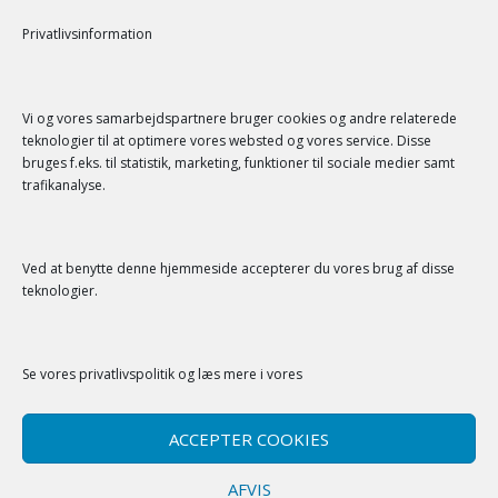
just a test
Privatlivsinformation
SENESTE KOMMENTARER
Vi og vores samarbejdspartnere bruger cookies og andre relaterede
teknologier til at optimere vores websted og vores service. Disse
bruges f.eks. til statistik, marketing, funktioner til sociale medier samt
trafikanalyse.
Ved at benytte denne hjemmeside accepterer du vores brug af disse
SERVICE
teknologier.
Kontakt
Se vores
privatlivspolitik
og læs mere i vores
Privatlivspolitik
Cookiepolitik (EU)
ACCEPTER COOKIES
AFVIS