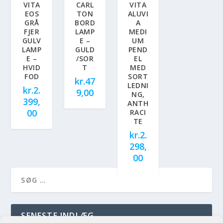
VITA
CARL
VITA
EOS
TON
ALUVI
GRÅ
BORD
A
FJER
LAMP
MEDI
GULV
E –
UM
LAMP
GULD
PEND
E –
/SOR
EL
HVID
T
MED
FOD
SORT
kr.
47
LEDNI
kr.
2.
9,00
NG,
399,
ANTH
00
RACI
TE
kr.
2.
298,
00
SENESTE INDLÆG