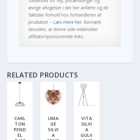
forbehold for fejl, prisændringer og
øvrige afvigelser i det her anførte og de
faktiske forhold hos forhandleren af
produktet –
Læs mere her
. Bemærk
desuden, at denne side indeholder
affiliate/sponsorerede links.
RELATED PRODUCTS
CARL
UMA
VITA
TON
GE
SILVI
PEND
SILVI
A
EL
A
GULV