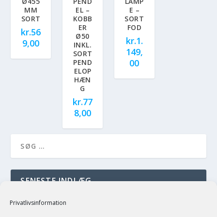
Ø455
PEND
LAMP
MM
EL –
E –
SORT
KOBB
SORT
ER
FOD
kr.
56
Ø50
kr.
1.
9,00
INKL.
149,
SORT
00
PEND
ELOP
HÆN
G
kr.
77
8,00
SENESTE INDLÆG
just a test
Privatlivsinformation