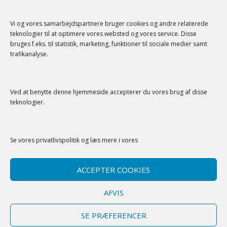
SENESTE KOMMENTARER
Vi og vores samarbejdspartnere bruger cookies og andre relaterede
teknologier til at optimere vores websted og vores service. Disse
bruges f.eks. til statistik, marketing, funktioner til sociale medier samt
trafikanalyse.
Ved at benytte denne hjemmeside accepterer du vores brug af disse
SERVICE
teknologier.
Kontakt
Se vores
privatlivspolitik
og læs mere i vores
Privatlivspolitik
Cookiepolitik (EU)
ACCEPTER COOKIES
AFVIS
SE PRÆFERENCER
Copyright fedt-hjem.dk -
-
Cookie politik
Privatlivspolitik