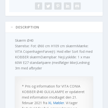
DESCRIPTION
Skærm Ø40
Størrelse: Fot: Ø60 cm H109 cm skærmMærke:
VITA CopenhagenFarve(r): Hvid eller Sort fod med
KOBBER skærmDæmpbar: NejLyskilde: 1 x max
60W E27 standartpære (medfølger ikke)Ledning:
3m med afbryder
* Pris og information for
VITA CONIA
KOBBER Ø40 GULVLAMPE
er opdateret
med information modtaget den 21.
februar 2021 fra
XL Møbler
. Vi tager